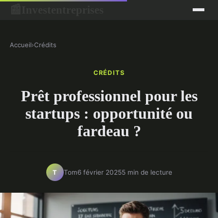
Investentreprises
📰
Accueil
›
Crédits
CRÉDITS
Prêt professionnel pour les
startups : opportunité ou
fardeau ?
Tom
6 février 2025
5 min de lecture
T