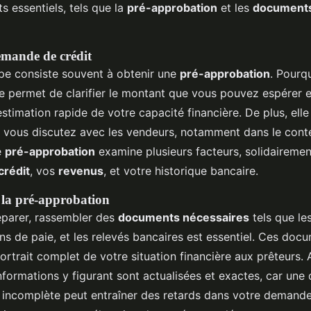
s essentiels, tels que la
pré-approbation
et les
documents
emande de crédit
pe consiste souvent à obtenir une
pré-approbation
. Pourqu
le permet de clarifier le montant que vous pouvez espérer 
stimation rapide de votre capacité financière. De plus, elle
e vous discutez avec les vendeurs, notamment dans le conte
e
pré-approbation
examine plusieurs facteurs, solidairement
crédit
, vos
revenus
, et votre historique bancaire.
 la pré-approbation
éparer, rassembler des
documents nécessaires
tels que le
lons de paie, et les relevés bancaires est essentiel. Ces doc
ortrait complet de votre situation financière aux prêteurs.
informations y figurant sont actualisées et exactes, car un
 incomplète peut entraîner des retards dans votre demand