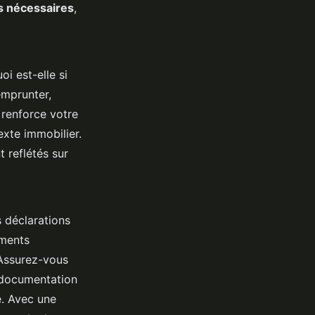
 nécessaires
,
oi est-elle si
emprunter,
 renforce votre
xte immobilier.
 reflétés sur
s déclarations
uments
 Assurez-vous
e documentation
e. Avec une