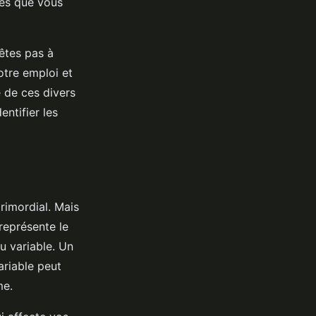
res que vous
’êtes pas à
votre emploi et
 de ces divers
ntifier les
rimordial. Mais
représente le
u variable. Un
ariable peut
me.