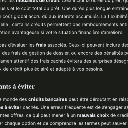
érez les
modalités de crédit
. Cela inclut la durée du prêt, q
els et le coût total du prêt. Une durée plus longue entraî
 coût global accru dû aux intérêts accumulés. La flexibilit
ielle : certains crédits permettent des remboursements ant
ption avantageuse si votre situation financière s’améliore.
 pas d’évaluer les
frais
associés. Ceux-ci peuvent inclure des
, des frais de gestion de dossier, ou encore des pénalités p
amen attentif des frais cachés évitera des surprises désag
x de crédit plus éclairé et adapté à vos besoins.
nts à éviter
le monde des
crédits bancaires
peut être déroutant en rais
s à éviter
cachés. Une erreur fréquente est de s’engager s
ntes offres, ce qui peut mener à un
mauvais choix
de crédi
r chaque option et de comprendre les termes peut sauver 