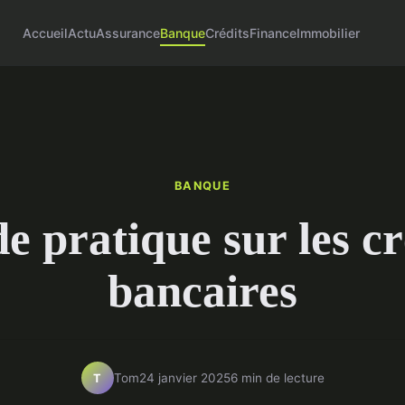
Accueil
Actu
Assurance
Banque
Crédits
Finance
Immobilier
BANQUE
e pratique sur les cr
bancaires
Tom
24 janvier 2025
6 min de lecture
T