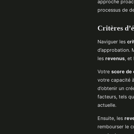
approche proact
processus de de
Critères d’é
Naviguer les
cri
d’approbation. M
les
revenus
, et
Votre
score de 
votre capacité à
d’obtenir un cré
facteurs, tels 
actuelle.
Ensuite, les
rev
rembourser le cr