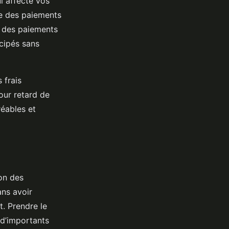
ui affecte vos
ne des paiements
é des paiements
icipés sans
 frais
our retard de
réables et
on des
ans avoir
t. Prendre le
d’importants