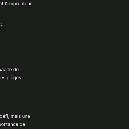
t l’emprunteur
:
pacité de
les pièges
défi, mais une
portance de