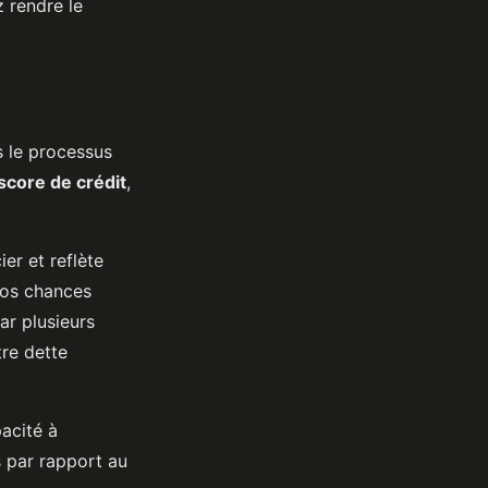
 rendre le
s le processus
score de crédit
,
er et reflète
 vos chances
ar plusieurs
tre dette
pacité à
s par rapport au