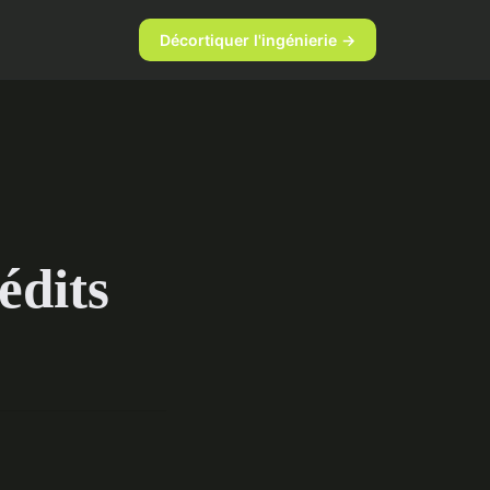
Décortiquer l'ingénierie →
édits