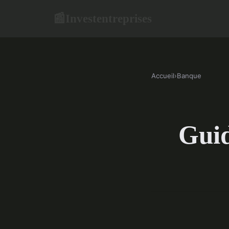
Investentreprises
📰
Accueil
›
Banque
Guid