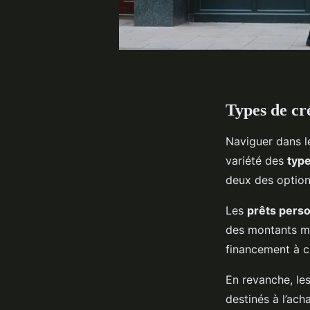
Types de cr
Naviguer dans 
variété des
type
deux des option
Les
prêts pers
des montants mo
financement à c
En revanche, le
destinés à l’ach