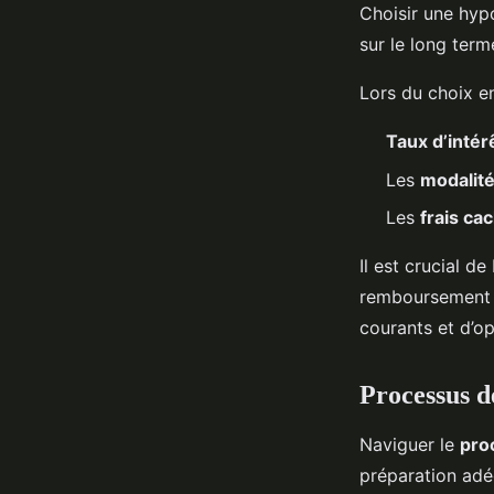
Choisir une hyp
sur le long term
Lors du choix en
Taux d’intér
Les
modalit
Les
frais ca
Il est crucial d
remboursement a
courants et d’op
Processus d
Naviguer le
pro
préparation adé