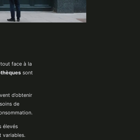
tout face à la
othèques
sont
uvent d’obtenir
soins de
consommation.
 élevés
t variables.