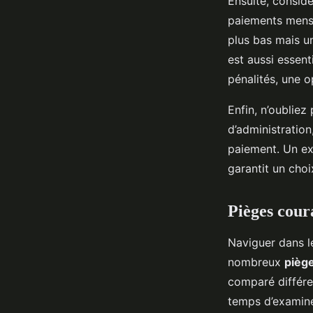
Ensuite, consid
paiements mensu
plus bas mais un
est aussi essent
pénalités, une o
Enfin, n’oubliez
d’administration
paiement. Un ex
garantit un choi
Pièges coura
Naviguer dans 
nombreux
piège
comparé différe
temps d’examine