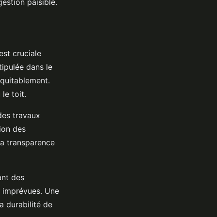
gestion paisible.
est cruciale
tipulée dans le
équitablement.
le toit.
des travaux
tion des
La transparence
ant des
es imprévues. Une
a durabilité de