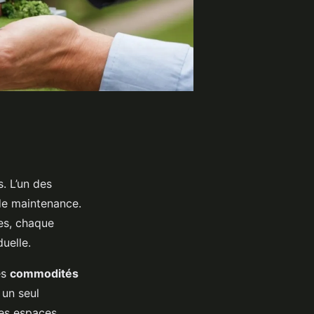
. L’un des
 de maintenance.
res, chaque
uelle.
es
commodités
 un seul
des espaces