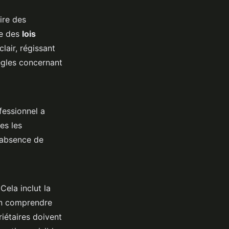
ire des
ce des
lois
lair, régissant
règles concernant
fessionnel a
es les
l’absence de
ela inclut la
ien comprendre
riétaires doivent