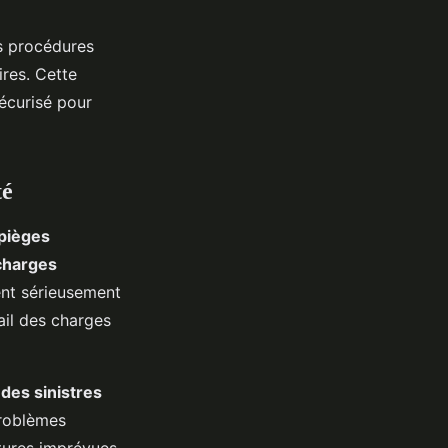
des procédures
res. Cette
écurisé pour
té
pièges
charges
ent sérieusement
ail des charges
 des sinistres
problèmes