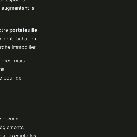
n augmentant la
votre
portefeuille
ndent l’achat en
rché immobilier.
urces, mais
ns
te pour de
e premier
règlements
 par exemple les