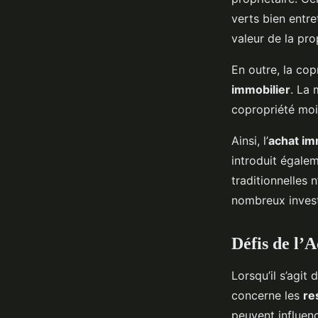
verts bien entr
valeur de la pro
En outre, la cop
immobilier
. La 
copropriété moin
Ainsi, l’
achat im
introduit égalem
traditionnelles 
nombreux invest
Défis de l’
Lorsqu’il s’agit 
concerne les
re
peuvent influenc