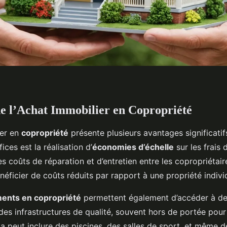
e l’Achat Immobilier en Copropriété
ier en
copropriété
présente plusieurs avantages significatifs
ices est la réalisation d’
économies d’échelle
sur les frais
s coûts de réparation et d’entretien entre les copropriétai
néficier de coûts réduits par rapport à une propriété individ
ments en copropriété
permettent également d’accéder à d
des infrastructures de qualité, souvent hors de portée pour
la peut inclure des piscines, des salles de sport, et même 