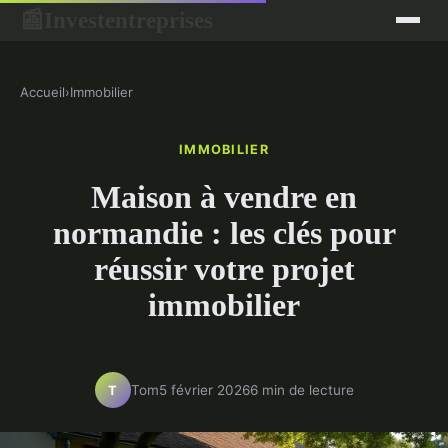
Investentreprises
📰
Accueil
›
Immobilier
IMMOBILIER
Maison à vendre en
normandie : les clés pour
réussir votre projet
immobilier
Tom
5 février 2026
6 min de lecture
T